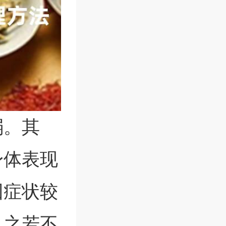
弱。其
身体表现
因症状较
久之若不