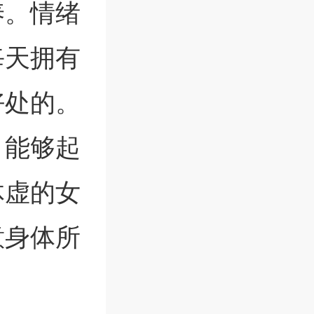
养。情绪
每天拥有
好处的。
，能够起
体虚的女
意身体所