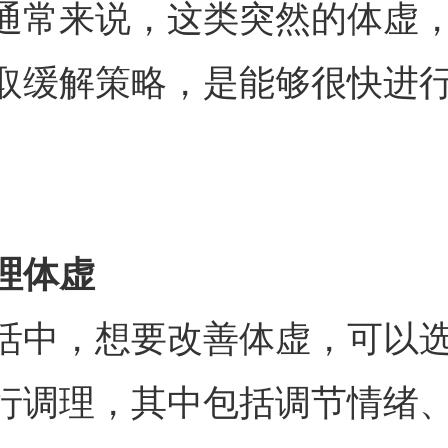
通常来说，这类突然的体虚
取缓解策略，是能够很快进
理体虚
活中，想要改善体虚，可以
行调理，其中包括调节情绪