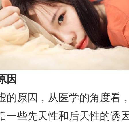
原因
虚的原因，从医学的角度看
括一些先天性和后天性的诱