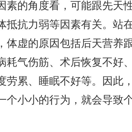
因素的角度看，可能跟先天
体抵抗力弱等因素有关。站
，体虚的原因包括后天营养
病耗气伤筋、术后恢复不好
度劳累、睡眠不好等。因此
一个小小的行为，就会导致
。