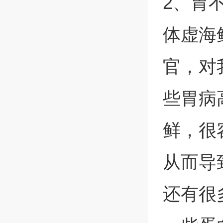
2、胃
体虚海
官，对
些胃病
鲜，很
从而导
还有很