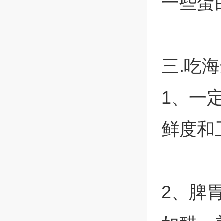
一些蛋
三.吃
1、一
鲜度和
2、脾