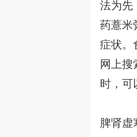
法为先
药薏米
症状。
网上搜
时，可
脾肾虚