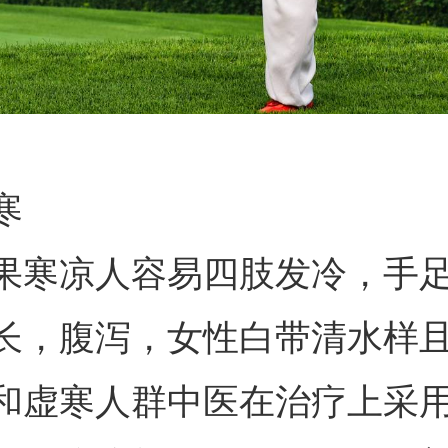
寒
果寒凉人容易四肢发冷，手
长，腹泻，女性白带清水样
和虚寒人群中医在治疗上采