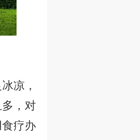
足冰凉，
且多，对
用食疗办