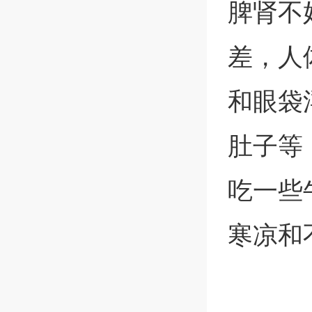
脾肾不
差，人
和眼袋
肚子等
吃一些
寒凉和