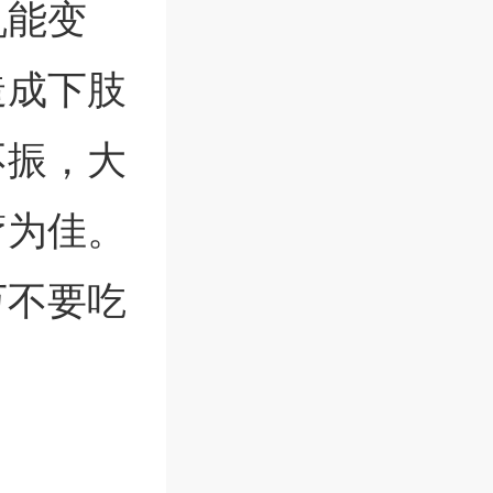
机能变
造成下肢
不振，大
疗为佳。
万不要吃