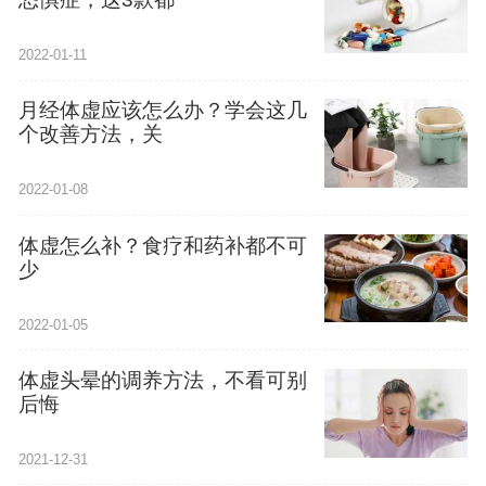
2022-01-11
月经体虚应该怎么办？学会这几
个改善方法，关
2022-01-08
体虚怎么补？食疗和药补都不可
少
2022-01-05
体虚头晕的调养方法，不看可别
后悔
2021-12-31