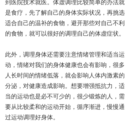
到医院技术就医。体虚调理比较简单的办法就
是食疗，先了解自己的身体实际状况，再挑选
适合自己的温补的食物，避开那些对自己不利
的食物，就可以很好的调理自己的体虚症状。
此外，调理身体还需要注意情绪管理和适当运
动，情绪对我们的身体健康也会有影响，很多
人长时间的情绪低落，就会影响人体内激素的
分泌，对健康造成影响。想要增强抵抗力，适
当的运动也是必不可少的，很少锻炼的人，需
要从比较柔和的运动开始，循序渐进，慢慢通
过运动调理好身体。