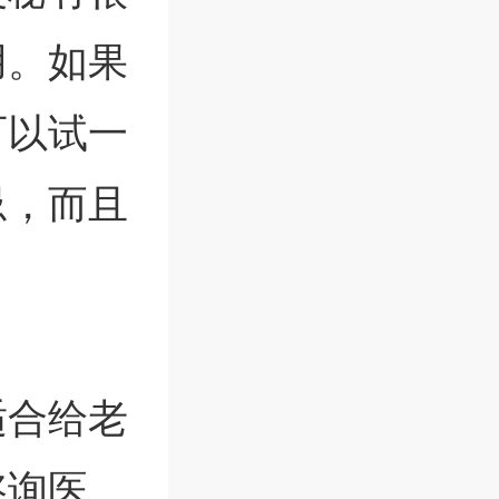
用。如果
可以试一
忌，而且
适合给老
咨询医