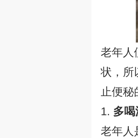
老年人
状，所
止便秘
1.
多喝
老年人