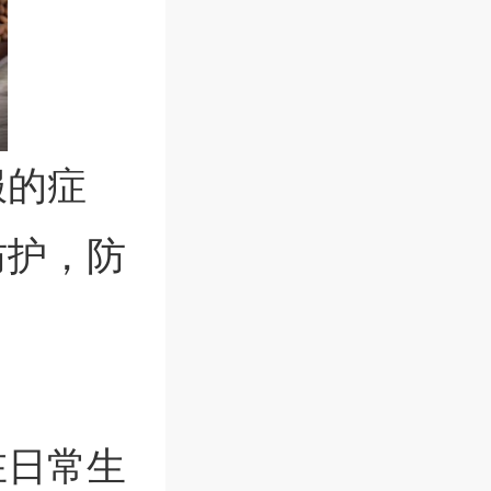
服的症
防护，防
在日常生