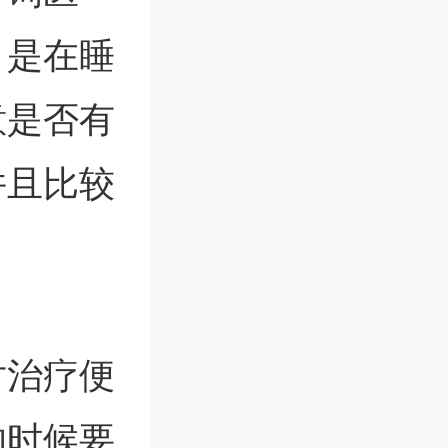
，是在睡
意是否有
并且比较
对治疗便
的时候要