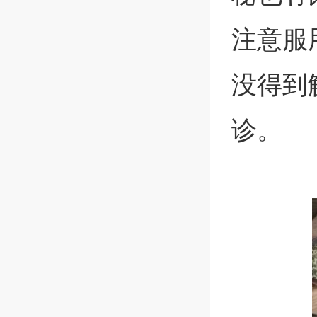
注意服
没得到
诊。