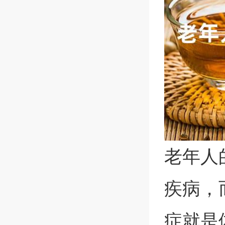
老年人
疾病，
症就是