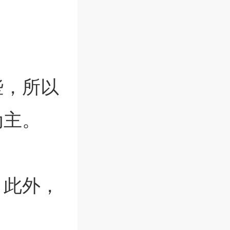
些，所以
为主。
。此外，