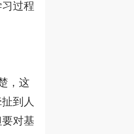
学习过程
楚，这
牵扯到人
但要对基