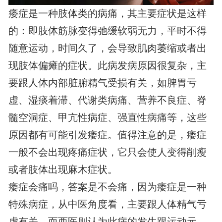
痿症是一种肢体类的病痛，其主要症状是这样
的：即肢体筋脉变得弛缓软弱无力，平时不得
随意运动，时间久了，会导致肌肉萎缩或者出
现肢体偏瘫的症状。此病发病原因很复杂，主
要跟人体内部脏腑精气受损有关，如脾胃亏
虚、湿痰着滞、代谢类病痛、营养不良症、脊
髓空洞症、甲亢性病症、强直性病痛等，这些
原因都有可能引发痿症。值得注意的是，痿症
一般不会出现疼痛症状，它只会使人变得削瘦
或者肢体出现麻木症状。
痿症会痛吗，答案是不会痛，因为痿症是一种
特殊病症，从中医角度看，主要跟人体精气亏
虚有关。而西医则认为此病的发生跟运动元