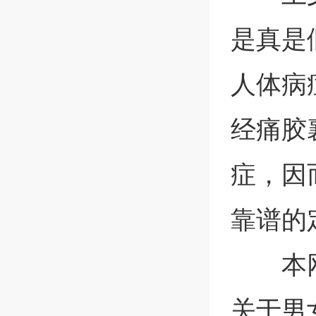
是真是
人体病
经痛胶
症，因
靠谱的
本
关于男