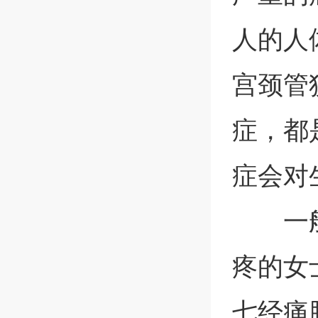
人的人
宫颈管
症，都
症会对
一
疼的女
七经痛