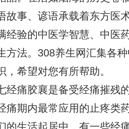
语故事、谚语承载着东方医
满经验的中医学智慧、中医
生方法。308养生网汇集各
识，希望对您有所帮助。
七经痛胶襄是备受经痛摧残
经痛期内最常应用的止疼类
们的生活起居中，有一些经