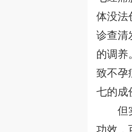
体没法
诊查清
的调养
致不孕
七的成
但
功效，