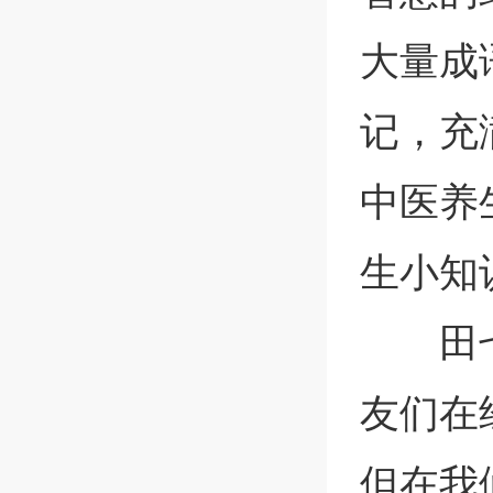
大量成
记，充
中医养
生小知
田
友们在
但在我