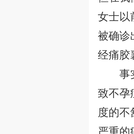
女士以
被确诊
经痛胶
事
致不孕
度的不
严重的