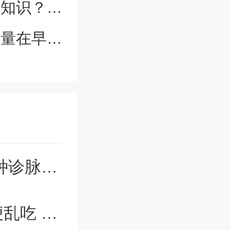
是博大精深
境需要安静
中医脉诊有几种？一文带你了解6种诊脉方法
中药能调理身体吗 中药是不能随便乱吃 需要在医