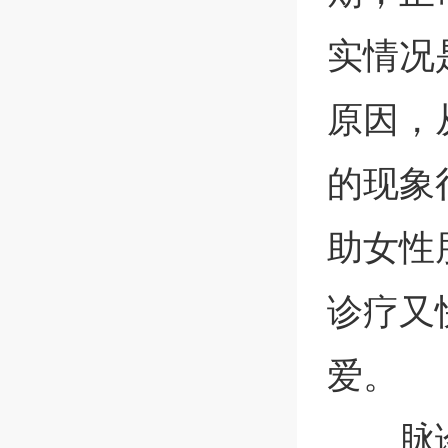
实情况
原因，
的现象
助女性
诊疗又
爱。
脉