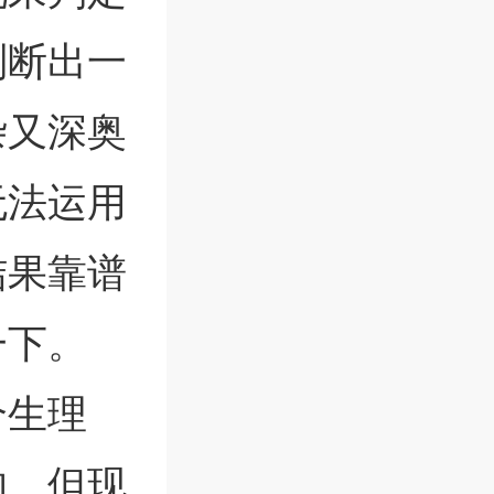
判断出一
杂又深奥
无法运用
结果靠谱
一下。
个生理
的。但现