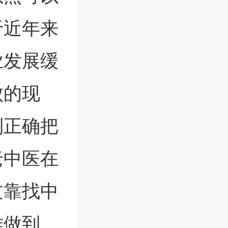
于近年来
业发展缓
败的现
到正确把
老中医在
过靠找中
难做到