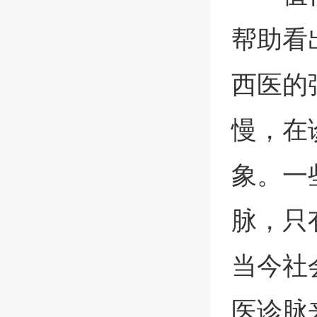
帮助看
西医的
慢，在
象。一
脉，只
当今社
医诊脉