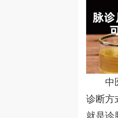
中
诊断方
就是诊