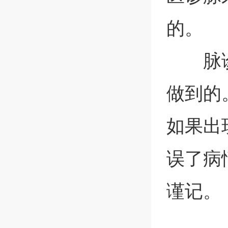
的。
脉
做到的
如果出
误了病
谨记。