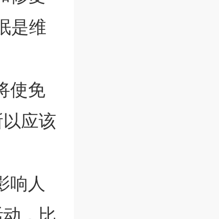
眠是维
将使免
所以应该
影响人
活动，比