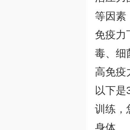
等因素
免疫力
毒、细
高免疫
以下是
训练，
身体。