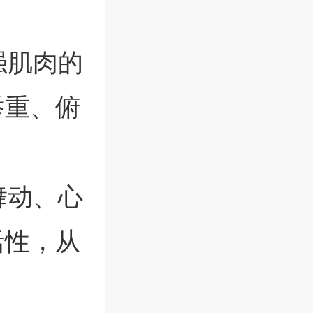
强肌肉的
举重、俯
舞动、心
活性，从