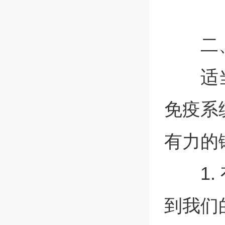
二
适
免疫系
有力的
1
到我们