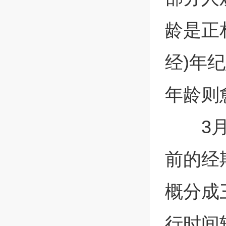
龄是正
经)年
年龄则
3
前的经
概分成
行时间