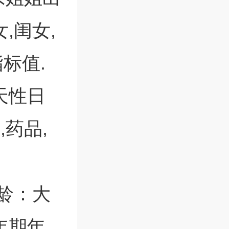
,闺女,
标值.
天性日
,药品,
龄：大
年期年