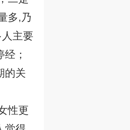
量多,乃
多人主要
停经；
期的关
女性更
人觉得