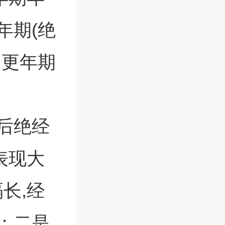
年期(绝
,更年期
后绝经
表现大
长,经
；二是