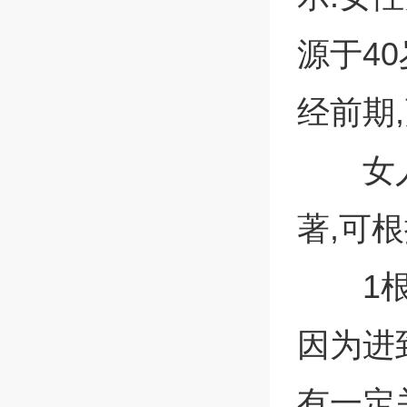
源于4
经前期
女
著,可
1
因为进
有一定