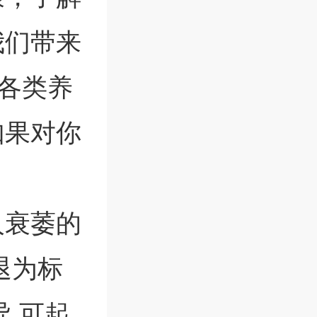
我们带来
享各类养
如果对你
人衰萎的
退为标
,可起