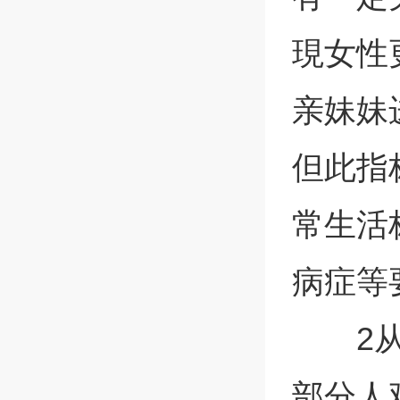
現女性
亲妹妹
但此指
常生活标
病症等
2
部分人