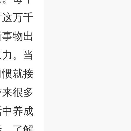
看这万千
新事物出
意力。当
习惯就接
带来很多
活中养成
康，了解