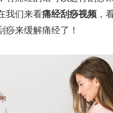
在我们来看
痛经刮痧视频
，
刮痧来缓解痛经了！