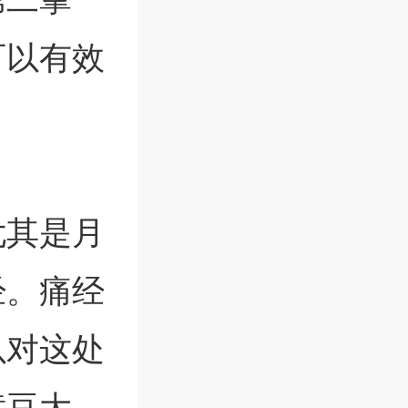
可以有效
尤其是月
经。痛经
以对这处
黄豆大