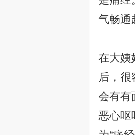
气畅通
在大姨
后，很
会有有
恶心呕
为“痛经