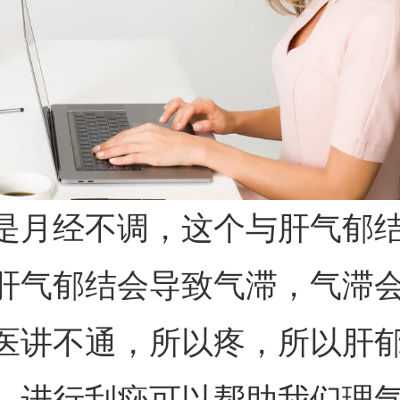
是月经不调，这个与肝气郁
肝气郁结会导致气滞，气滞
医讲不通，所以疼，所以肝
。进行刮痧可以帮助我们理