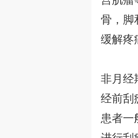
骨，脚
缓解疼
非月经
经前刮
患者一
进行刮