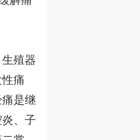
，生殖器
发性痛
经痛是继
腔炎、子
第二掌