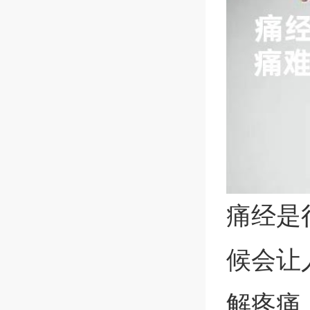
痛经是
候会让
解疼痛