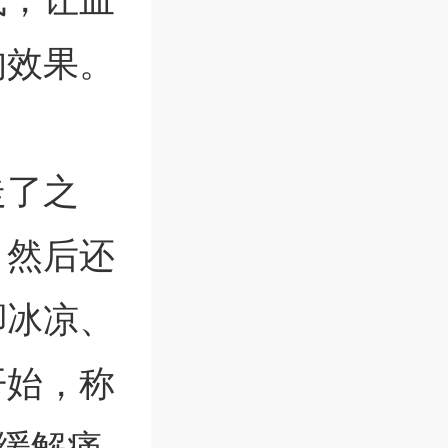
的效果。
走了之
，然后还
脚冰凉、
开始，称
缓解痛