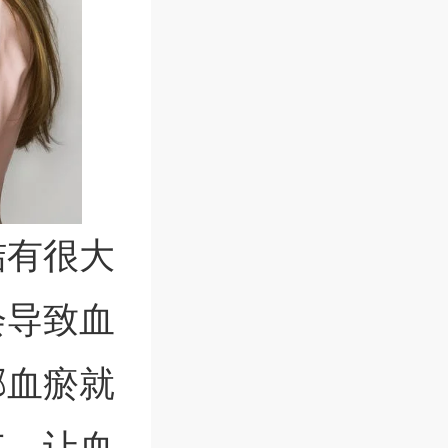
结有很大
会导致血
郁血瘀就
气，让血