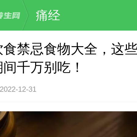
痛经
饮食禁忌食物大全，这
期间千万别吃！
22-12-31