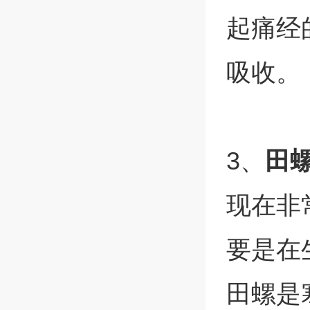
起痛经
吸收。
3、
田
现在非
要是在
田螺是