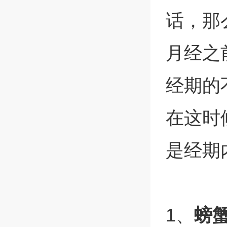
话，那
月经之
经期的
在这时
是经期
1、
螃