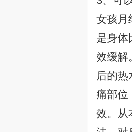
3、可
女孩月
是身体
效缓解
后的热
痛部位
效。从