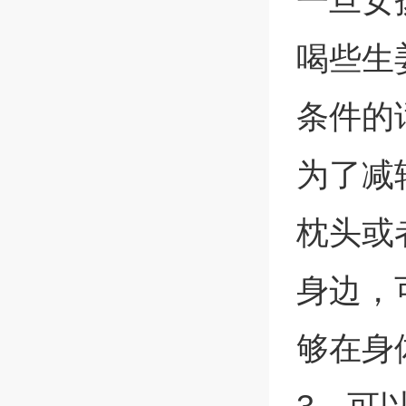
一旦女
喝些生
条件的
为了减
枕头或
身边，
够在身