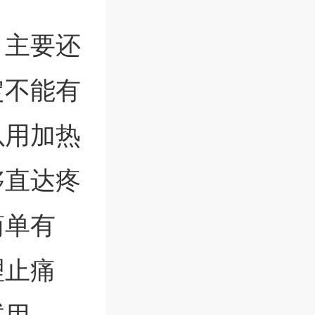
，主要还
定不能有
以用加热
够直达疼
简单有
理止痛