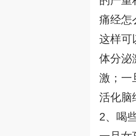
的严重
痛经怎
这样可
体分泌
激；一
活化脑
2、喝