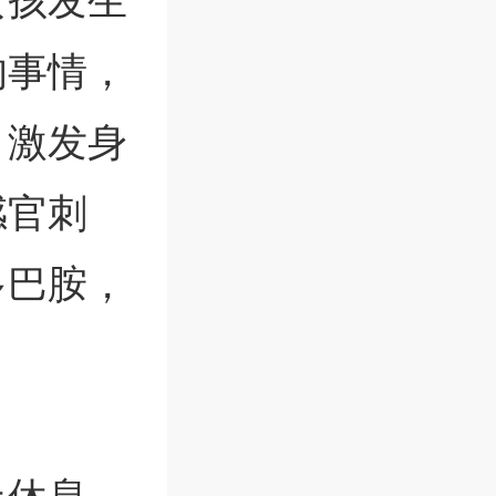
女孩发生
的事情，
，激发身
感官刺
多巴胺，