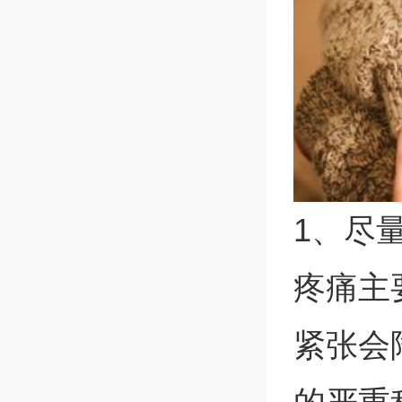
1、尽
疼痛主
紧张会