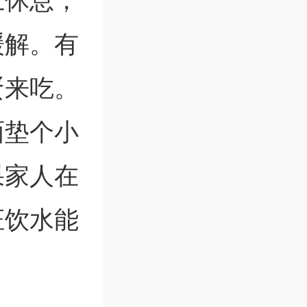
上休息，
缓解。有
蛋来吃。
面垫个小
果家人在
证饮水能