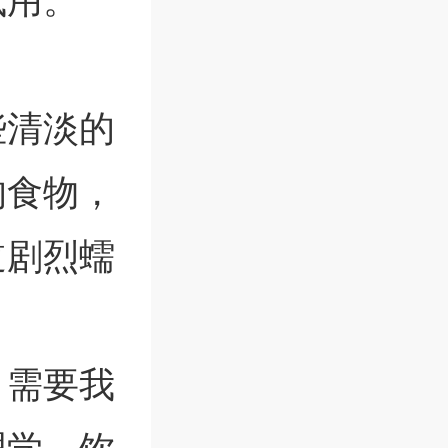
试用。
些清淡的
的食物，
道剧烈蠕
，需要我