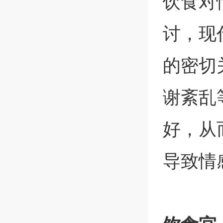
饮食对
讨，现
的密切
谢紊乱
好，从
导致情