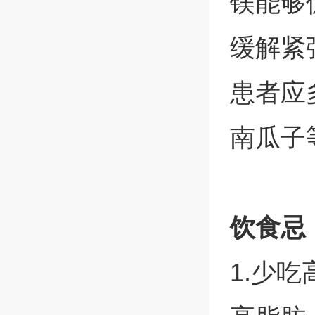
镁能够
缓解紧
患者应
南瓜子
饮食忌
1.少