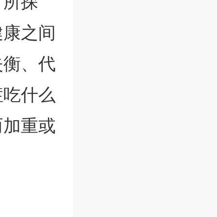
有所探
健康之间
失衡、代
症吃什么
而加重或