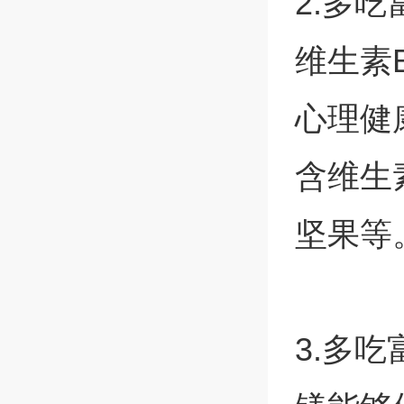
2.多
维生素
心理健
含维生
坚果等
3.多