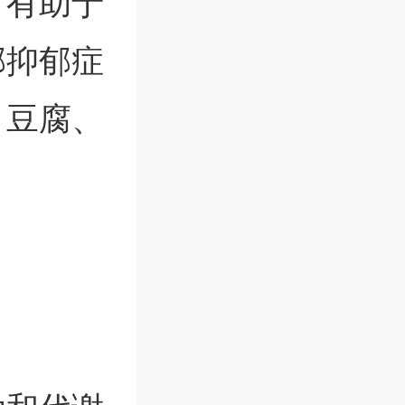
，有助于
郁抑郁症
、豆腐、