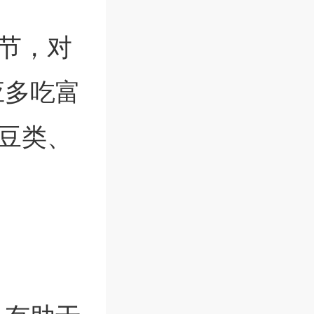
节，对
应多吃富
豆类、