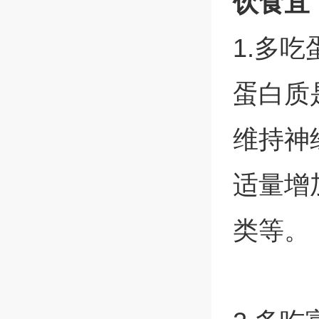
饮食宜
1.多
蛋白质
维持神
适量增
类等。