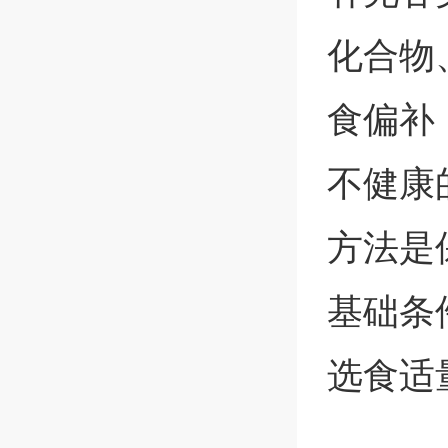
化合物
食偏补
不健康
方法是
基础条
选食适