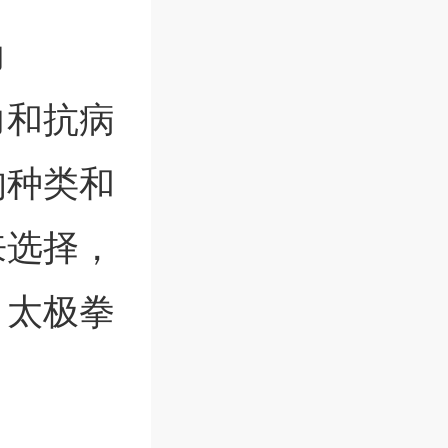
力
力和抗病
的种类和
来选择，
、太极拳