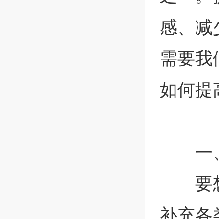
感、减
需要我
如何提
一
要
补充各