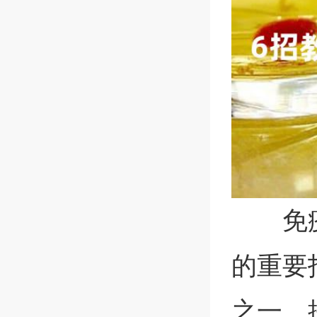
免
的重要
之一。