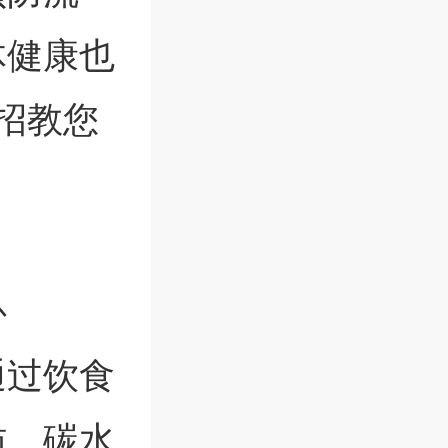
体健康也
招教您
补
通过饮食
肪、碳水