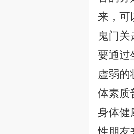
来，可
鬼门关
要通过
虚弱的
体素质
身体健
性朋友