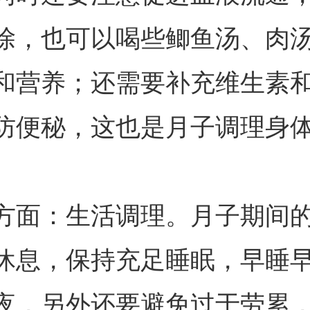
除，也可以喝些鲫鱼汤、肉
和营养；还需要补充维生素
防便秘，这也是月子调理身
方面：生活调理。月子期间
休息，保持充足睡眠，早睡
夜，另外还要避免过于劳累