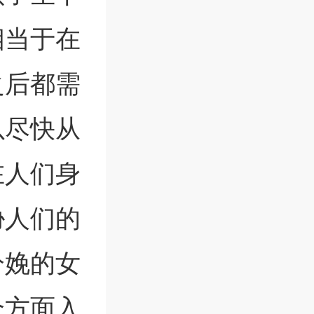
相当于在
之后都需
以尽快从
在人们身
胁人们的
分娩的女
个方面入