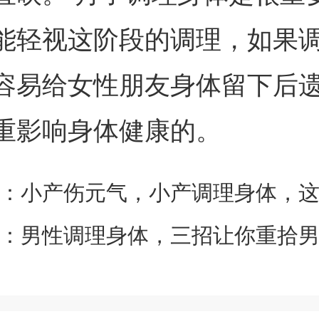
能轻视这阶段的调理，如果
容易给女性朋友身体留下后
重影响身体健康的。
：
小产伤元气，小产调理身体，这几个方法
：
男性调理身体，三招让你重拾