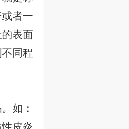
疹或者一
灶的表面
到不同程
品。如：
溢性皮炎