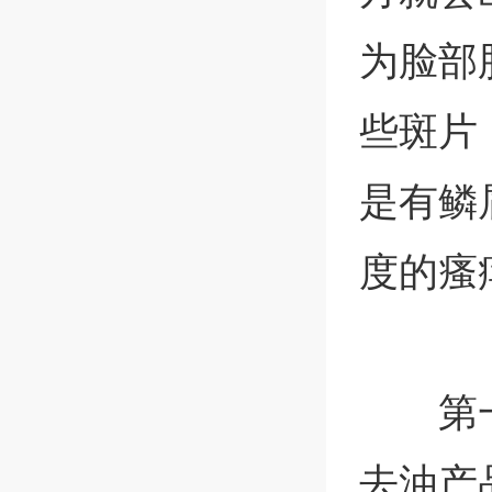
为脸部
些斑片
是有鳞
度的瘙
第
去油产