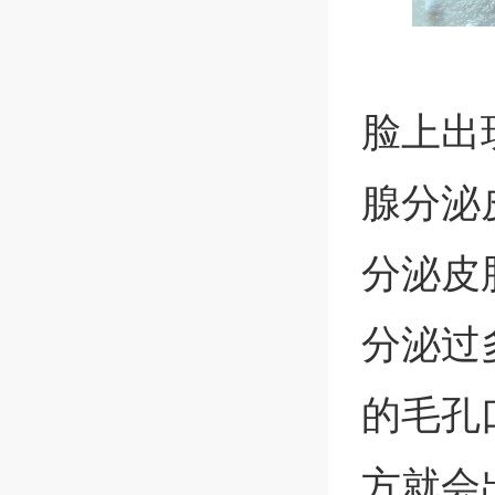
脸上出
腺分泌
分泌皮
分泌过
的毛孔
方就会