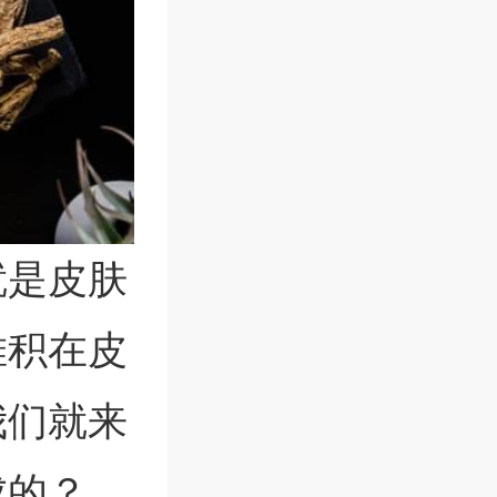
就是皮肤
堆积在皮
我们就来
成的？