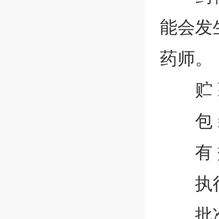
能会发
药师。
贮
包
有 
执行
批