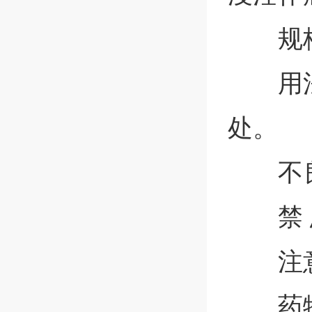
规
用
处。
不
禁
注
药