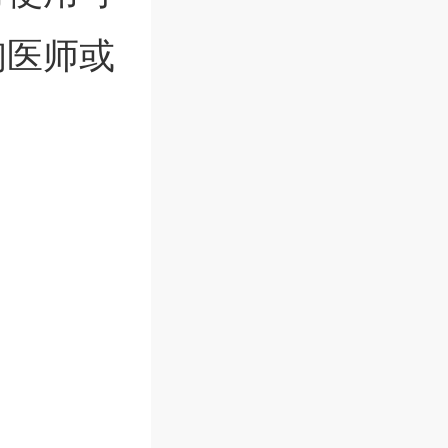
询医师或
。