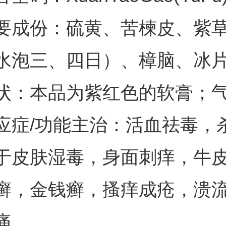
要成份：硫黄、苦楝皮、紫
水泡三、四日）、樟脑、冰
状：本品为紫红色的软膏；
应症/功能主治：活血祛毒，
于皮肤湿毒，身面刺痒，牛
癣，金钱癣，搔痒成疮，溃
痛。