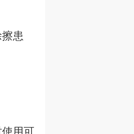
涂擦患
时使用可