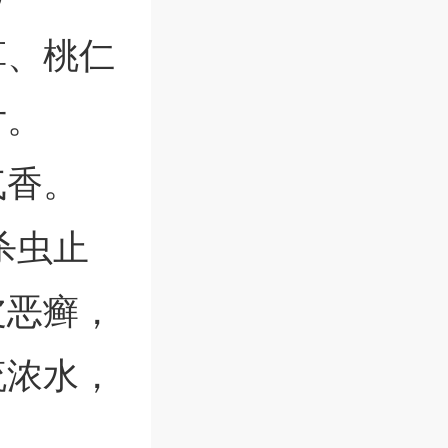
草、桃仁
片。
气香。
杀虫止
皮恶癣，
流浓水，