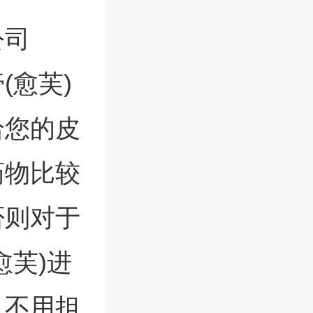
公司
(愈芙)
给您的皮
药物比较
否则对于
愈芙)进
，不用担