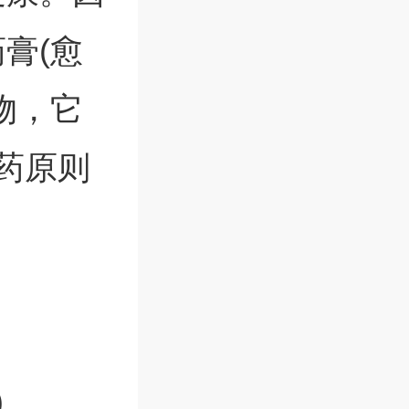
膏(愈
物，它
药原则
)