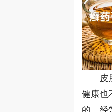
皮
健康也
的，经