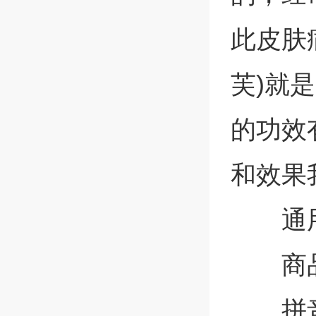
此皮肤
芙)就
的功效
和效果
通
商
拼音