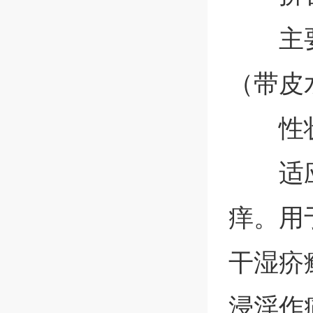
主
（带皮
性
适
痒。用
干湿疥
浸淫作