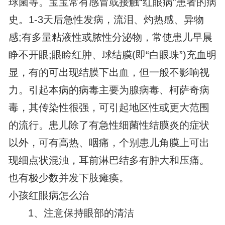
球菌等。宝宝常有感冒或接触“红眼病”患者的病
史。1-3天后急性发病，流泪、灼热感、异物
感;有多量粘液性或脓性分泌物，常使患儿早晨
睁不开眼;眼睑红肿、球结膜(即“白眼珠”)充血明
显，有的可出现结膜下出血，但一般不影响视
力。引起本病的病毒主要为腺病毒、柯萨奇病
毒，其传染性很强，可引起地区性或更大范围
的流行。患儿除了有急性细菌性结膜炎的症状
以外，可有高热、咽痛，个别患儿角膜上可出
现细点状混浊，耳前淋巴结多有肿大和压痛。
也有极少数并发下肢瘫痪。
小孩红眼病怎么治
1、注意保持眼部的清洁