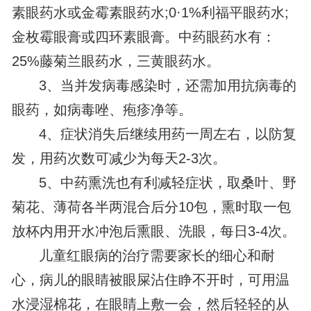
素眼药水或金霉素眼药水;0·1%利福平眼药水;
金枚霉眼膏或四环素眼膏。中药眼药水有：
25%藤菊兰眼药水，三黄眼药水。
3、当并发病毒感染时，还需加用抗病毒的
眼药，如病毒唑、疱疹净等。
4、症状消失后继续用药一周左右，以防复
发，用药次数可减少为每天2-3次。
5、中药熏洗也有利减轻症状，取桑叶、野
菊花、薄荷各半两混合后分10包，熏时取一包
放杯内用开水冲泡后熏眼、洗眼，每日3-4次。
儿童红眼病的治疗需要家长的细心和耐
心，病儿的眼睛被眼屎沾住睁不开时，可用温
水浸湿棉花，在眼睛上敷一会，然后轻轻的从