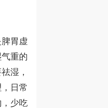
是脾胃虚
湿气重的
要祛湿，
理，日常
物，少吃