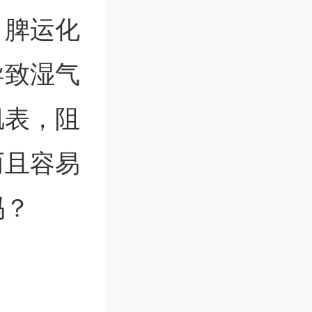
，脾运化
导致湿气
肌表，阻
而且容易
吗？