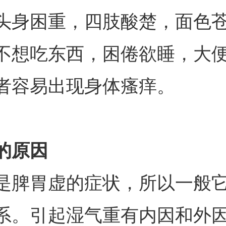
头身困重，四肢酸楚，面色
不想吃东西，困倦欲睡，大
者容易出现身体瘙痒。
的原因
是脾胃虚的症状，所以一般
系。引起湿气重有内因和外