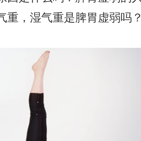
气重，湿气重是脾胃虚弱吗