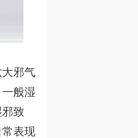
六大邪气
，一般湿
湿邪致
日常表现