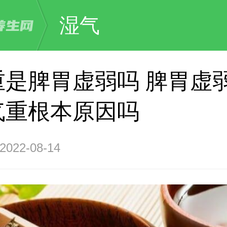
湿气
重是脾胃虚弱吗 脾胃虚
气重根本原因吗
22-08-14