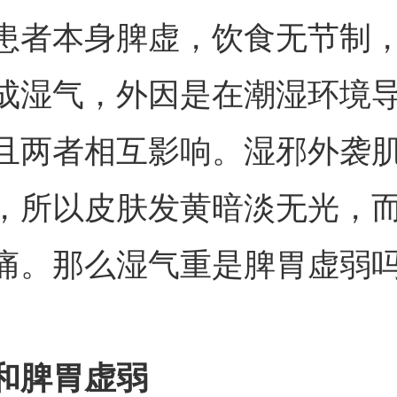
患者本身脾虚，饮食无节制
成湿气，外因是在潮湿环境
且两者相互影响。湿邪外袭
，所以皮肤发黄暗淡无光，
痛。那么湿气重是脾胃虚弱
和脾胃虚弱