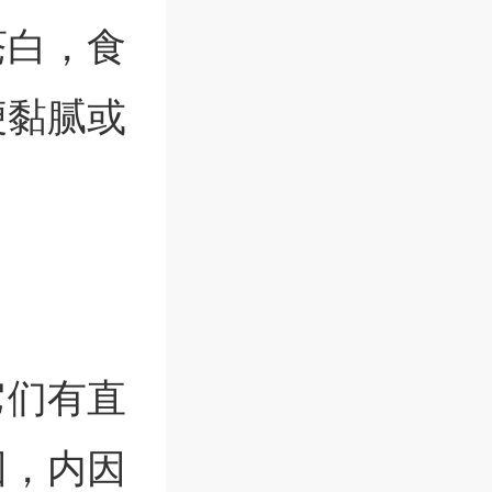
苍白，食
便黏腻或
它们有直
因，内因