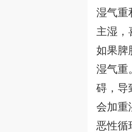
湿气重
主湿，
如果脾
湿气重
碍，导
会加重
恶性循