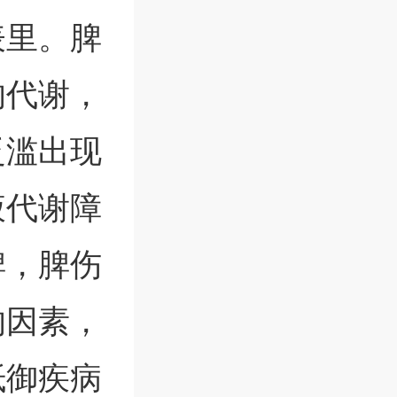
表里。脾
的代谢，
泛滥出现
液代谢障
脾，脾伤
的因素，
抵御疾病