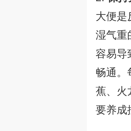
大便是
湿气重
容易导
畅通。
蕉、火
要养成