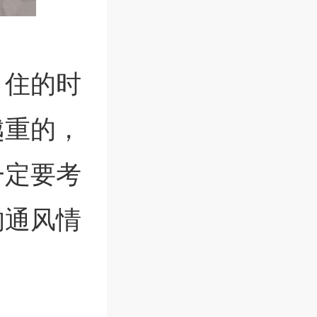
，住的时
越重的，
一定要考
的通风情
。