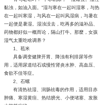
黏浊，如油入面。”湿与寒在一起叫湿寒，与热
在一起叫寒湿，与风在一起叫风湿病，与暑在
一起便是暑湿。湿浊没去，吃再多的滋补品、
药物都好似一概而论，隔山打牛。那麼，女孩
湿气太重吃啥调养？
1、苞米
具备调变健脾开胃、降浊有利排尿等作
用，适用尿道结石或慢性肾炎水肿、高血压、
食欲不佳等症。
2、石螺
有清热祛湿、润肠祛毒的作用，适用目赤
肿痛、寒湿黄疸、热结膀光、小便堵塞、发胀