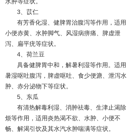
水肿等症状。
3、苡仁
有芳香化湿、健脾胃治腹泻等作用，适用
小便赤黄、水肿脚气、风湿病痹痛、脾虚泄
泻、扁平疣等症状。
4、荷兰豆
具备健脾胃中和，解暑利湿等作用。适用
暑湿呕吐腹泻，脾虚呕吐、食少便溏、泄泻水
肿、赤分泌物下等症状。
5、东瓜
有清热解毒利湿、消肿祛毒、生津止渴除
烦等作用，适用炎热渴不欲、水肿、小便不
畅、解渴引饮及其水汽水肿喘满等症状。