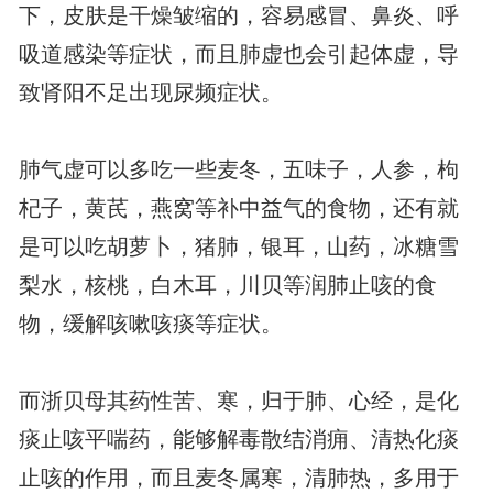
下，皮肤是干燥皱缩的，容易感冒、鼻炎、呼
吸道感染等症状，而且肺虚也会引起体虚，导
致肾阳不足出现尿频症状。
肺气虚可以多吃一些麦冬，五味子，人参，枸
杞子，黄芪，燕窝等补中益气的食物，还有就
是可以吃胡萝卜，猪肺，银耳，山药，冰糖雪
梨水，核桃，白木耳，川贝等润肺止咳的食
物，缓解咳嗽咳痰等症状。
而浙贝母其药性苦、寒，归于肺、心经，是化
痰止咳平喘药，能够解毒散结消痈、清热化痰
止咳的作用，而且麦冬属寒，清肺热，多用于