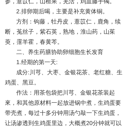
参，薏苡仁，山楂果，羌活，鸡血藤手镯。
2.排卵期后喝，主要是补充黄体铜。
方剂：钩藤，牡丹皮，薏苡仁，鹿角，续
断，菟丝子，紫石英，熟地，淮山药，山茱
萸，霪羊霍，春黄芩。
二、养生药膳协助卵细胞生长发育
1.经期的第一天:
成分:川芎、大枣、金银花茶、老红糖、生
鸡蛋、黑豆。
作法：用茶包袋把川芎、金银花茶装起
來，和其他原材料一起放进锅中煮，生鸡蛋要
带壳煮，每过十多分钟用汤勺敲一下生鸡蛋，
让汤渗透到生鸡蛋里边，大概煮20分钟就可以