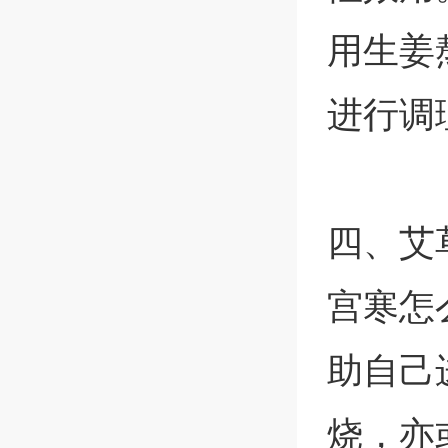
用生姜
进行调
四、艾
宫寒怎
助自己
烧，亦