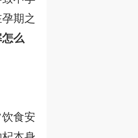
在孕期之
寒怎么
常饮食安
枸杞本身