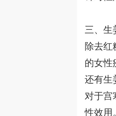
三、生
除去红
的女性
还有生
对于宫
性效用