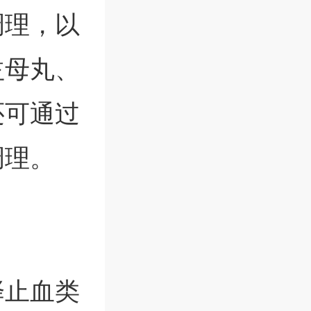
调理，以
益母丸、
还可通过
调理。
择止血类