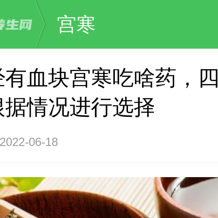
宫寒
经有血块宫寒吃啥药，
根据情况进行选择
22-06-18