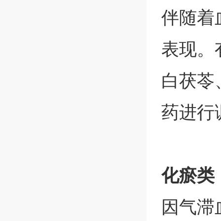
伴随着
表现。
白茯苓
药进行
化瘀类
因气滞