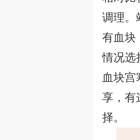
调理。
有血块
情况选
血块宫
享，有
择。