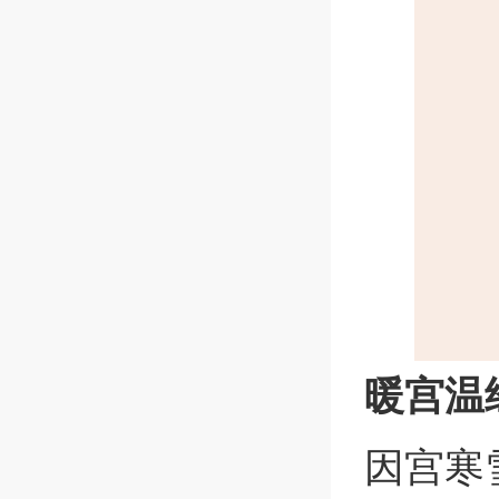
暖宫温
因宫寒