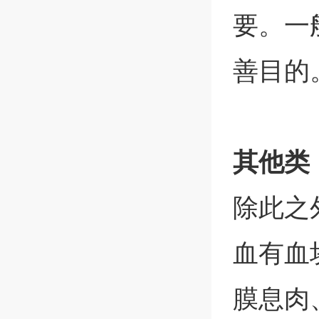
要。一
善目的
其他类
除此之
血有血
膜息肉