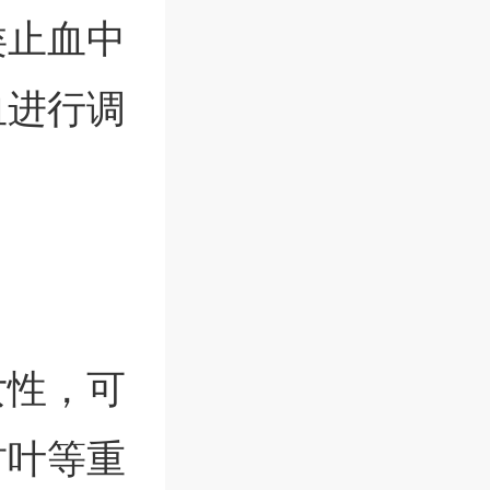
类止血中
血进行调
女性，可
竹叶等重