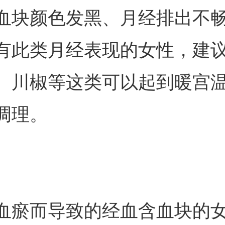
血块颜色发黑、月经排出不
有此类月经表现的女性，建
、川椒等这类可以起到暖宫
调理。
血瘀而导致的经血含血块的