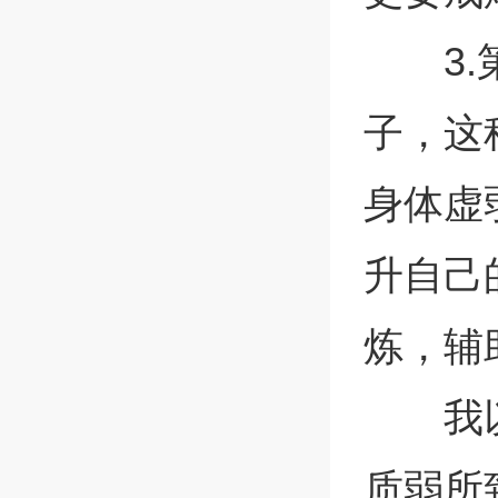
3
子，这
身体虚
升自己
炼，辅
我
质弱所