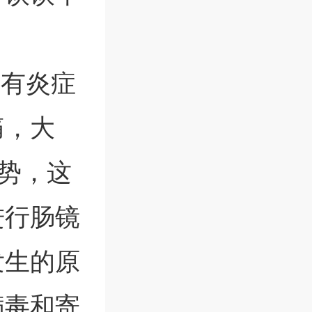
胃有炎症
痛，大
之势，这
进行肠镜
发生的原
病毒和寄