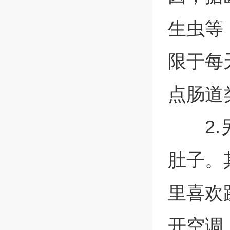
生虫等
限于每
点肠道
2
肚子。
里喜欢
开空调