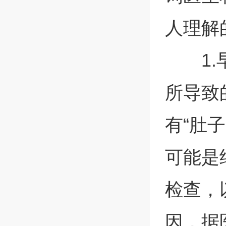
人理解
1
所导致
有“肚
可能是
检查，
因，据