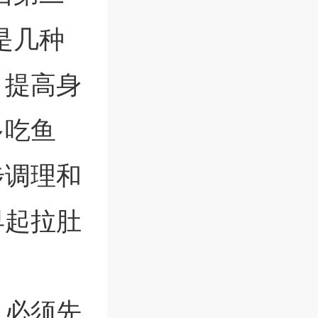
是几种
，提高身
多吃鱼
步调理和
早起拉肚
，必须先