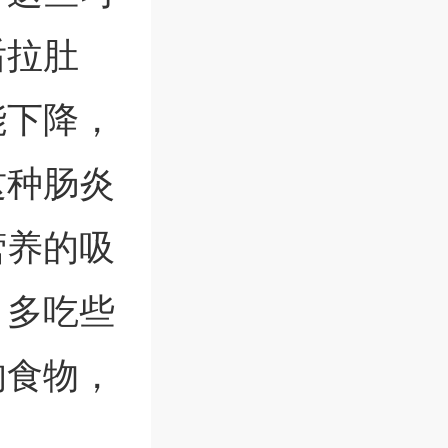
后拉肚
能下降，
这种肠炎
营养的吸
，多吃些
的食物，