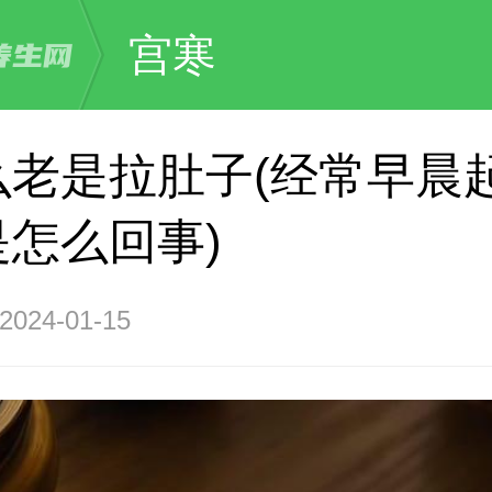
宫寒
么老是拉肚子(经常早晨
是怎么回事)
24-01-15