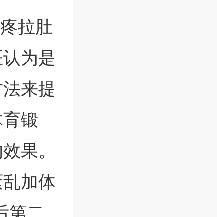
子疼拉肚
医认为是
方法来提
体育锻
的效果。
紊乱加体
后第二