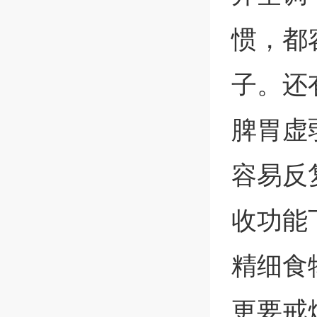
惯，都
子。还
脾胃虚
容易反
收功能
精细食
更要戒