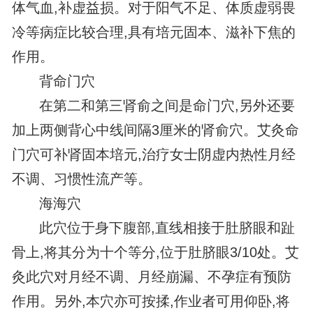
体气血,补虚益损。对于阳气不足、体质虚弱畏
冷等病症比较合理,具有培元固本、滋补下焦的
作用。
背命门穴
在第二和第三肾俞之间是命门穴,另外还要
加上两侧背心中线间隔3厘米的肾俞穴。艾灸命
门穴可补肾固本培元,治疗女士阴虚内热性月经
不调、习惯性流产等。
海海穴
此穴位于身下腹部,直线相接于肚脐眼和趾
骨上,将其分为十个等分,位于肚脐眼3/10处。艾
灸此穴对月经不调、月经崩漏、不孕症有预防
作用。另外,本穴亦可按揉,作业者可用仰卧,将