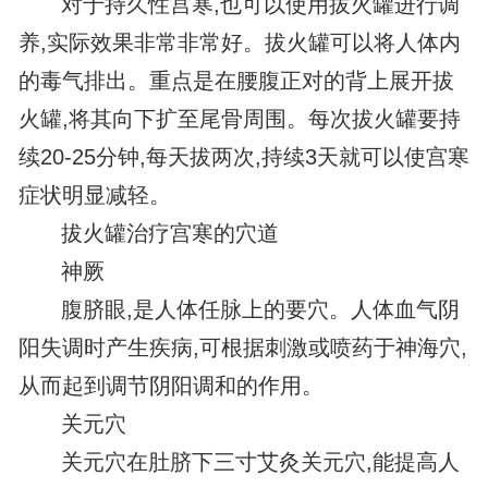
对于持久性宫寒,也可以使用拔火罐进行调
养,实际效果非常非常好。拔火罐可以将人体内
的毒气排出。重点是在腰腹正对的背上展开拔
火罐,将其向下扩至尾骨周围。每次拔火罐要持
续20-25分钟,每天拔两次,持续3天就可以使宫寒
症状明显减轻。
拔火罐治疗宫寒的穴道
神厥
腹脐眼,是人体任脉上的要穴。人体血气阴
阳失调时产生疾病,可根据刺激或喷药于神海穴,
从而起到调节阴阳调和的作用。
关元穴
关元穴在肚脐下三寸艾灸关元穴,能提高人