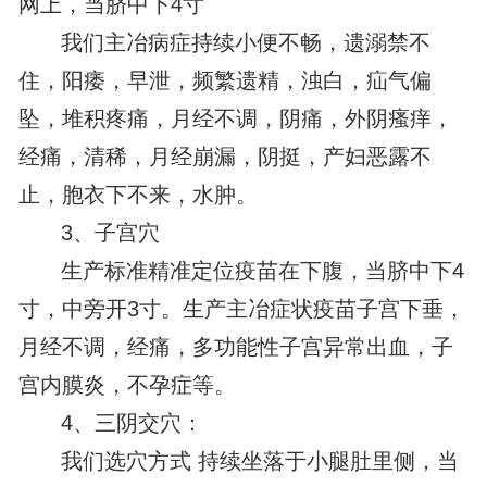
网上，当脐中下4寸
我们主冶病症持续小便不畅，遗溺禁不
住，阳痿，早泄，频繁遗精，浊白，疝气偏
坠，堆积疼痛，月经不调，阴痛，外阴瘙痒，
经痛，清稀，月经崩漏，阴挺，产妇恶露不
止，胞衣下不来，水肿。
3、子宫穴
生产标准精准定位疫苗在下腹，当脐中下4
寸，中旁开3寸。生产主冶症状疫苗子宫下垂，
月经不调，经痛，多功能性子宫异常出血，子
宫内膜炎，不孕症等。
4、三阴交穴：
我们选穴方式 持续坐落于小腿肚里侧，当