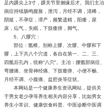
足内踝尖上3寸，踝关节里侧缘后才。我们主冶
病症持续肠鸣腹胀，泄泻，月经不调，清稀，
阴挺，不孕症，滞产，频繁遗精，阳痿，尿
床，疝气，失眠，下肢痿痹，脚气。
5、八髎穴：
部位：骶椎。别称上髎、次髎、中髎和下
髎，上下共八个穴道，各自在第一、二、三、
四骶后孔内，统称“八穴”。主冶：腰骶部病症、
弯腰痛、坐骨神经痛、下肢痿痹、小便不畅、
月经不调、小腹痛、盆腔炎等症状。
本网站是一个健康养生资讯网站，提供关
于男女老少孕等养生相关内容分享，比如男女
养生小常识、健康饮食科普、中医诊断中医调