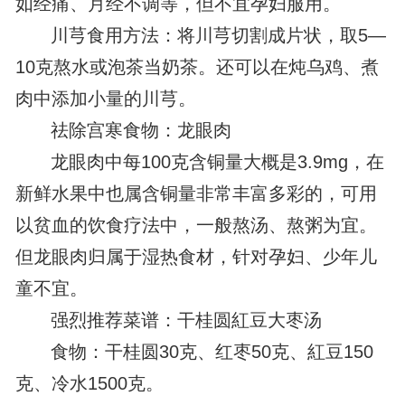
如经痛、月经不调等，但不宜孕妇服用。
川芎食用方法：将川芎切割成片状，取5—
10克熬水或泡茶当奶茶。还可以在炖乌鸡、煮
肉中添加小量的川芎。
祛除宫寒食物：龙眼肉
龙眼肉中每100克含铜量大概是3.9mg，在
新鲜水果中也属含铜量非常丰富多彩的，可用
以贫血的饮食疗法中，一般熬汤、熬粥为宜。
但龙眼肉归属于湿热食材，针对孕妇、少年儿
童不宜。
强烈推荐菜谱：干桂圆紅豆大枣汤
食物：干桂圆30克、红枣50克、紅豆150
克、冷水1500克。