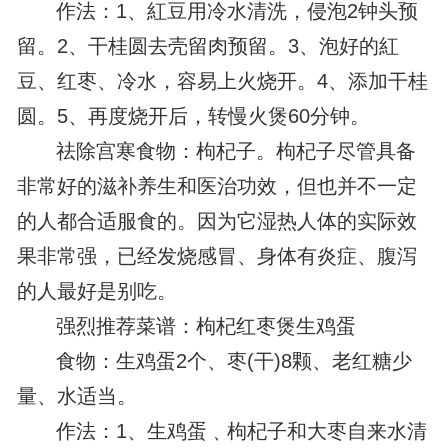
作法：1、紅豆用冷水清洗，侵泡2钟头预
留。2、干桂圆去壳留肉预留。3、泡好的紅
豆、红枣、冷水，容易上火烧开。4、添加干桂
圆。5、再度烧开后，转慢火煲60分钟。
祛除宫寒食物：枸杞子。枸杞子尽管具备
非常好的滋补养生和医治功效，但也并不一定
的人都合适服食的。因为它湿热人体的实际效
果非常强，已经发烧感冒、身体有炎症、腹泻
的人最好是别吃。
强烈推荐菜谱：枸杞红枣煲生鸡蛋
食物：生鸡蛋2个、枣(干)8颗、老红糖少
量、水适当。
作法：1、生鸡蛋﹑枸杞子和大枣自来水清